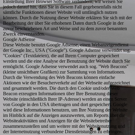
Einstellung Ihrer Browser Software verhindern; wir weisen Sie
jedoch darauf hin, dass Sie in diesem Fall gegebenenfalls nicht
sämtliche Funktionen dieser Website voll umfänglich nutzen
können. Durch die Nutzung dieser Website erklären Sie sich mit der
Bearbeitung der über Sie erhobenen Daten durch Google in der
zuvor beschriebenen Art und Weise und zu dem zuvor benannten
Zweck einverstanden.
Google AdSense
Diese Website benutzt Google Adsense, einen Webanzeigendienst
der Google Inc., USA (''Google''). Google Adsense verwendet sog.
''Cookies'' (Textdateien), die auf Ihrem Computer gespeichert
werden und die eine Analyse der Benutzung der Website durch Sie
ermöglicht. Google Adsense verwendet auch sog. ''Web Beacons''
(kleine unsichtbare Grafiken) zur Sammlung von Informationen.
Durch die Verwendung des Web Beacons können einfache
Aktionen wie der Besucherverkehr auf der Webseite aufgezeichnet
und gesammelt werden. Die durch den Cookie und/oder Web
Beacon erzeugten Informationen über Ihre Benutzung dieser
Website (einschließlich Ihrer IP-Adresse) werden an einen Server
von Google in den USA übertragen und dort gespeichert. Google
wird diese Informationen benutzen, um Ihre Nutzung der Website
im Hinblick auf die Anzeigen auszuwerten, um Reports über die
Websiteaktivitäten und Anzeigen für die Websitebetreiber
zusammenzustellen und um weitere mit der Websitenutzung und
der Internetnutzung verbundene Dienstleistungen zu erbringen.