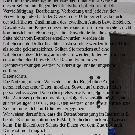
Die durch die Seitenbetreiber erstellten Inhalte und Werke auf
diesen Seiten unterliegen dem deutschen Urheberrecht. Die
Vervielfältigung, Bearbeitung, Verbreitung und jede Art der
Verwertung außerhalb der Grenzen des Urheberrechtes bedürfen
der schriftlichen Zustimmung des jeweiligen Autors bzw. Erstellers.
Downloads und Kopien dieser Seite sind nur für den privaten, nicht
kommerziellen Gebrauch gestattet. Soweit die Inhalte auf dieser
Seite nicht vom Betreiber erstellt wurden, werden die
Urheberrechte Dritter beachtet. Insbesondere werden Inhalte Dritter
als solche gekennzeichnet. Sollten Sie trotzdem auf eine
Urheberrechtsverletzung aufmerksam werden, bitten wir um einen
entsprechenden Hinweis. Bei Bekanntwerden von
Rechtsverletzungen werden wir derartige Inhalte umgehend
entfernen.
Datenschutz
Die Nutzung unserer Webseite ist in der Regel ohne Angabe
personenbezogener Daten möglich. Soweit auf unseren Seiten
personenbezogene Daten (beispielsweise Name, Anschrift oder E-
Mail Adressen) erhoben werden, erfolgt dies, soweit möglich, stets
auf freiwilliger Basis. Diese Daten werden ohne Ihre ausdrückliche
Zustimmung nicht an Dritte weitergegeben.
Wir weisen darauf hin, dass die Datenübertragung im Internet (z.B.
bei der Kommunikation per E-Mail) Sicherheitslücken aufweisen
kann. Ein lückenloser Schutz der Daten vor dem Zugriff durch
Dritte ist nicht möglich.