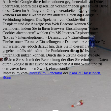
Auch wird Google diese Informationen gegebenenfalls an Dritte
übertragen, sofern dies gesetzlich vorgeschrieben oder soweit Dritte
diese Daten im Auftrag von Google verarbeiten. Google wird in
keinem Fall Ihre IP-Adresse mit anderen Daten der Google in
Verbindung bringen. Das Speichern von Cookies auf Ihrer
Festplatte und die Anzeige von Web Beacons können Sie
verhindern, indem Sie in Ihren Browser-Einstellungen ''keine
Cookies akzeptieren'' wählen (Im MS Internet-Explorer unter
''Extras > Internetoptionen > Datenschutz > Einstellung''; im
Firefox unter ''Extras > Einstellungen > Datenschutz > Cookies'');
wir weisen Sie jedoch darauf hin, dass Sie in diesem Fall
gegebenenfalls nicht sämtliche Funktionen dieser Website voll
umfänglich nutzen können. Durch die Nutzung dieser Website
erklären Sie sich mit der Bearbeitung der über Sie erhobenen Daten
durch Google in der zuvor beschriebenen Art und Weise und zu
dem zuvor benannten Zweck einverstanden.
Impressum vom
Impressum Generator
der
Kanzlei Hasselbach,
Bonn