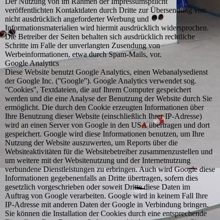
Der Nutzung von im Rahmen der Impressumspflicht
veröffentlichten Kontaktdaten durch Dritte zur Übersendung von
nicht ausdrücklich angeforderter Werbung und
Informationsmaterialien wird hiermit ausdrücklich widersprochen.
Die Betreiber der Seiten behalten sich ausdrücklich rechtliche
Schritte im Falle der unverlangten Zusendung von
Werbeinformationen, etwa durch Spam-Mails, vor.
Google Analytics
Diese Website benutzt Google Analytics, einen Webanalysedienst
der Google Inc. (''Google''). Google Analytics verwendet sog.
''Cookies'', Textdateien, die auf Ihrem Computer gespeichert
werden und die eine Analyse der Benutzung der Website durch Sie
ermöglicht. Die durch den Cookie erzeugten Informationen über
Ihre Benutzung dieser Website (einschließlich Ihrer IP-Adresse)
wird an einen Server von Google in den USA übertragen und dort
gespeichert. Google wird diese Informationen benutzen, um Ihre
Nutzung der Website auszuwerten, um Reports über die
Websiteaktivitäten für die Websitebetreiber zusammenzustellen und
um weitere mit der Websitenutzung und der Internetnutzung
verbundene Dienstleistungen zu erbringen. Auch wird Google diese
Informationen gegebenenfalls an Dritte übertragen, sofern dies
gesetzlich vorgeschrieben oder soweit Dritte diese Daten im
Auftrag von Google verarbeiten. Google wird in keinem Fall Ihre
IP-Adresse mit anderen Daten der Google in Verbindung bringen.
Sie können die Installation der Cookies durch eine entsprechende