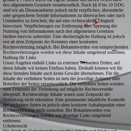
den allgemeinen Gesetzen verantwortlich. Nach §§ 8 bis 10 DDG
sind wir als Diensteanbieter jedoch nicht verpflichtet, übermittelte
oder gespeicherte fremde Informationen zu überwachen oder nach
Umständen zu forschen, die auf eine rechtswidrige Tätigkeit
hinweisen. Verpflichtungen zur Entfernung oder Sperrung der
Nutzung von Informationen nach den allgemeinen Gesetzen
bleiben hiervon unberührt. Eine diesbezügliche Haftung ist jedoch
erst ab dem Zeitpunkt der Kenntnis einer konkreten
Rechtsverletzung möglich. Bei Bekanntwerden von entsprechenden
Rechtsverletzungen werden wir diese Inhalte umgehend entfernen.
Haftung für Links
Unser Angebot enthält Links zu externen Webseiten Dritter, auf
deren Inhalte wir keinen Einfluss haben. Deshalb können wir für
diese fremden Inhalte auch keine Gewähr übernehmen. Für die
Inhalte der verlinkten Seiten ist stets der jeweilige Anbieter oder
Betreiber der Seiten verantwortlich. Die verlinkten Seiten wurden
zum Zeitpunkt der Verlinkung auf mögliche Rechtsverstöße
überprüft. Rechtswidrige Inhalte waren zum Zeitpunkt der
Verlinkung nicht erkennbar. Eine permanente inhaltliche Kontrolle
der verlinkten Seiten ist jedoch ohne konkrete Anhaltspunkte einer
Rechtsverletzung nicht zumutbar. Bei Bekanntwerden von
Rechtsverletzungen werden wir derartige Links umgehend
entfernen.
Urheberrecht