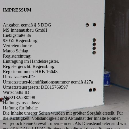
IMPRESSUM
Angaben gemäß § 5 DDG
MS Innenausbau GmbH
Liebigstraße 8a
93055 Regensburg
Vertreten durch:
Marco Schlag
Registereintrag:
Eintragung im Handelsregister.
Registergericht: Regensburg
Registernummer: HRB 16648
Umsatzsteuer-ID:
Umsatzsteuer-Identifikationsnummer gemäß §27a
Umsatzsteuergesetz: DE815769597
Wirtschafts-ID:
244/2132/280598
Haftungsausschluss:
Haftung für Inhalte
Die Inhalte unserer Seiten wurden mit größter Sorgfalt erstellt. Für
die Richtigkeit, Vollständigkeit und Aktualität der Inhalte können
wir jedoch keine Gewähr übernehmen. Als Diensteanbieter sind wir
gemäß § 7 Abs.1 DDG für eigene Inhalte auf diesen Seiten nach