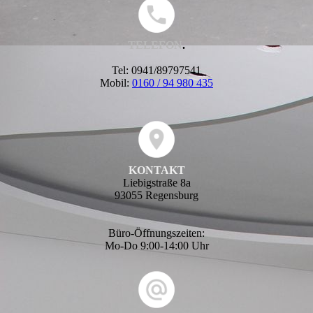
TELEFON
.
Tel:
0941/89797541
Mobil:
0160 / 94 980 435
KONTAKT
Liebigstraße 8a
93055 Regensburg
Büro-Öffnungszeiten:
Mo-Do 9:00-14:00 Uhr